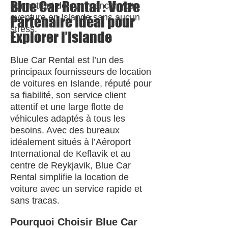
Blue Car Rental : Votre
permettant de commencer votre
aventure en Islande sans aucun
Partenaire Idéal pour
stress.
Explorer l’Islande
Blue Car Rental est l’un des
principaux fournisseurs de location
de voitures en Islande, réputé pour
sa fiabilité, son service client
attentif et une large flotte de
véhicules adaptés à tous les
besoins. Avec des bureaux
idéalement situés à l’Aéroport
International de Keflavik et au
centre de Reykjavik, Blue Car
Rental simplifie la location de
voiture avec un service rapide et
sans tracas.
Pourquoi Choisir Blue Car