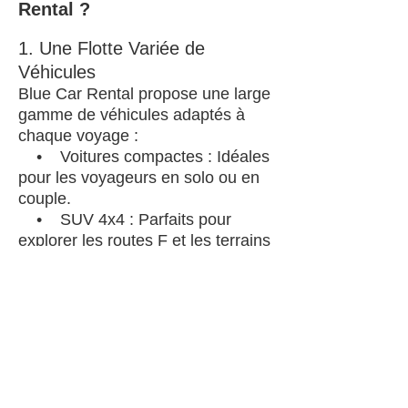
Rental ?
1. Une Flotte Variée de
Véhicules
Blue Car Rental propose une large
gamme de véhicules adaptés à
chaque voyage :
• Voitures compactes : Idéales
pour les voyageurs en solo ou en
couple.
• SUV 4x4 : Parfaits pour
explorer les routes F et les terrains
difficiles.
• Campervans : Une solution
pratique pour combiner transport
et hébergement.
• Véhicules de luxe : Pour
voyager avec style et confort.
2. Services Personnalisés